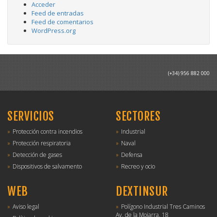
Acceder
Feed de entradas
Feed de comentarios
WordPress.org
(+34) 956 882 000
SERVICIOS
SECTORES
Protección contra incendios
Industrial
Protección respiratoria
Naval
Detección de gases
Defensa
Dispositivos de salvamento
Recreo y ocio
WEB
DEXTINSUR
Aviso legal
Polígono Industrial Tres Caminos
Av. de la Mojarra, 18