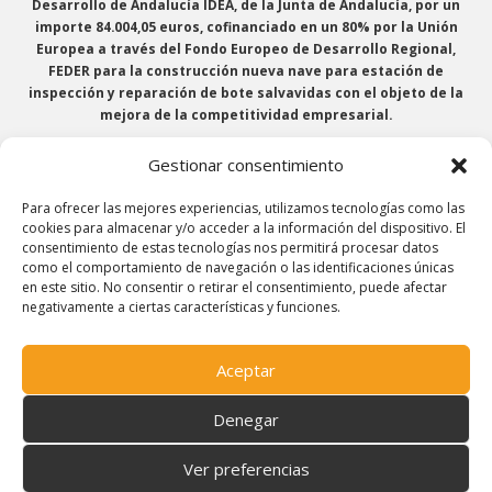
Desarrollo de Andalucía IDEA, de la Junta de Andalucía, por un
importe 84.004,05 euros, cofinanciado en un 80% por la Unión
Europea a través del Fondo Europeo de Desarrollo Regional,
FEDER para la construcción nueva nave para estación de
inspección y reparación de bote salvavidas con el objeto de la
mejora de la competitividad empresarial.
Se ha recibido una ayuda de la Unión Europea con cargo al
Gestionar consentimiento
Programa Operativo FEDER de Andalucía 2014-2020, financiada
como parte de la respuesta de la Unión a la pandemia de COVID-
Para ofrecer las mejores experiencias, utilizamos tecnologías como las
19 (REACT-UE), para compensar el sobrecoste energético de gas
cookies para almacenar y/o acceder a la información del dispositivo. El
natural y/o electricidad a pymes y autónomos especialmente
consentimiento de estas tecnologías nos permitirá procesar datos
afectados por el incremento de los precios del gas natural y la
como el comportamiento de navegación o las identificaciones únicas
electricidad provocados por el impacto de la guerra de agresión
en este sitio. No consentir o retirar el consentimiento, puede afectar
de Rusia contra Ucrania.
negativamente a ciertas características y funciones.
Aceptar
Todos los derechos reservados © 2016-2026 Dextinsur
Denegar
Ver preferencias