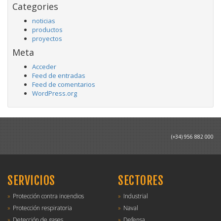
Categories
noticias
productos
proyectos
Meta
Acceder
Feed de entradas
Feed de comentarios
WordPress.org
(+34) 956 882 000
SERVICIOS
SECTORES
Protección contra incendios
Industrial
Protección respiratoria
Naval
Detección de gases
Defensa