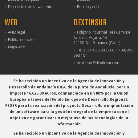
Dispositivos de salvamento
Recreo y ocio
WEB
DEXTINSUR
Aviso legal
Polígono Industrial Tres Caminos
Av. de la Mojarra, 18
Política de cookies
11100 San Fernando (Cádiz)
Mapa web
Tel.
(+34) 956 882 000
/
(+34) 956
893 104
dextinsur@dextinsur.com
Se ha recibido un incentivo de la Agencia de Innovación y
Desarrollo de Andalucía IDEA, de la Junta de Andalucía, por un
importe 16.625,00 euros, cofinanciado en un 80% por la Unión
Europea a través del Fondo Europeo de Desarrollo Regional,
FEDER para la realización del proyecto Desarrollo e implantación
de un software para la gestión integral de la empresa con el
objetivo de garantizar un mejor uso de las tecnologías de la
información.
Se ha recibido un incentivo de la Agencia de Innovación y